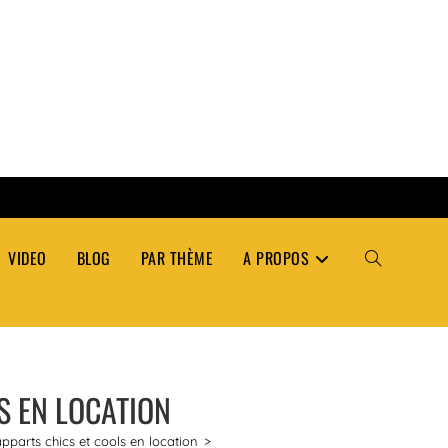
VIDEO
BLOG
PAR THÈME
A PROPOS
TOGGLE
WEBSITE
S EN LOCATION
SEARCH
pparts chics et cools en location
>