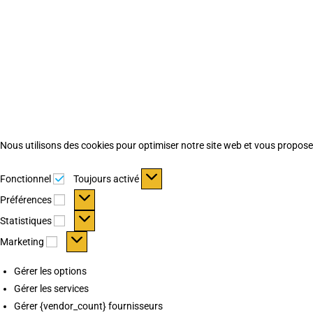
Nous utilisons des cookies pour optimiser notre site web et vous proposer 
Fonctionnel
Fonctionnel
Toujours activé
Préférences
Préférences
Statistiques
Statistiques
Marketing
Marketing
Gérer les options
Gérer les services
Gérer {vendor_count} fournisseurs