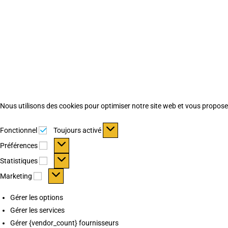
Nous utilisons des cookies pour optimiser notre site web et vous proposer 
Fonctionnel
Fonctionnel
Toujours activé
Préférences
Préférences
Statistiques
Statistiques
Marketing
Marketing
Gérer les options
Gérer les services
Gérer {vendor_count} fournisseurs