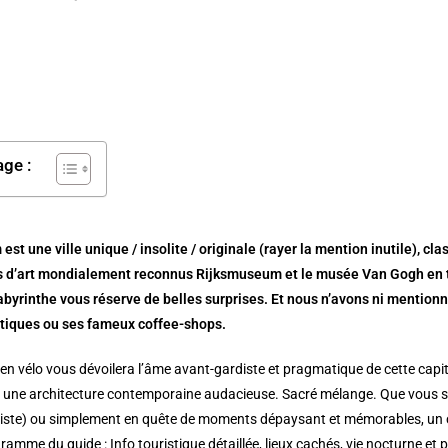
age :
st une ville unique / insolite / originale (rayer la mention inutile), 
 d’art mondialement reconnus Rijksmuseum et le musée Van Gogh en têt
byrinthe vous réserve de belles surprises. Et nous n’avons ni mentionné 
utiques ou ses fameux coffee-shops.
en vélo vous dévoilera l’âme avant-gardiste et pragmatique de cette capi
et une architecture contemporaine audacieuse. Sacré mélange. Que vous so
existe) ou simplement en quête de moments dépaysant et mémorables, un 
gramme du guide : Info touristique détaillée, lieux cachés, vie nocturne et 