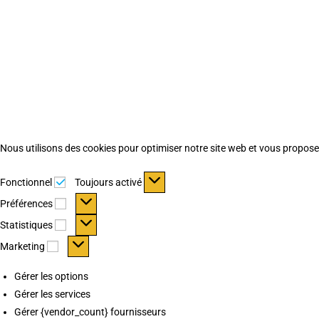
Nous utilisons des cookies pour optimiser notre site web et vous proposer 
Fonctionnel
Fonctionnel
Toujours activé
Préférences
Préférences
Statistiques
Statistiques
Marketing
Marketing
Gérer les options
Gérer les services
Gérer {vendor_count} fournisseurs