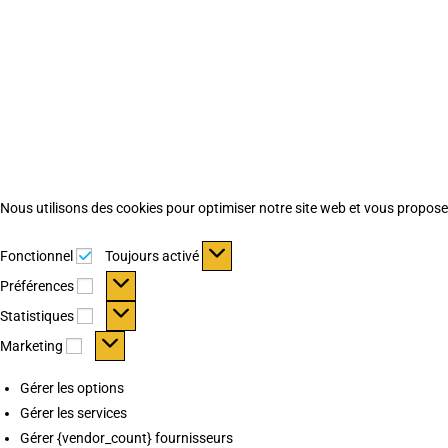
Nous utilisons des cookies pour optimiser notre site web et vous proposer 
Fonctionnel
Fonctionnel
Toujours activé
Préférences
Préférences
Statistiques
Statistiques
Marketing
Marketing
Gérer les options
Gérer les services
Gérer {vendor_count} fournisseurs