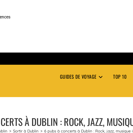
rences
GUIDES DE VOYAGE
TOP 10
CERTS À DUBLIN : ROCK, JAZZ, MUSIQ
blin
>
Sortir à Dublin
>
6 pubs à concerts à Dublin : Rock, jazz, musique 