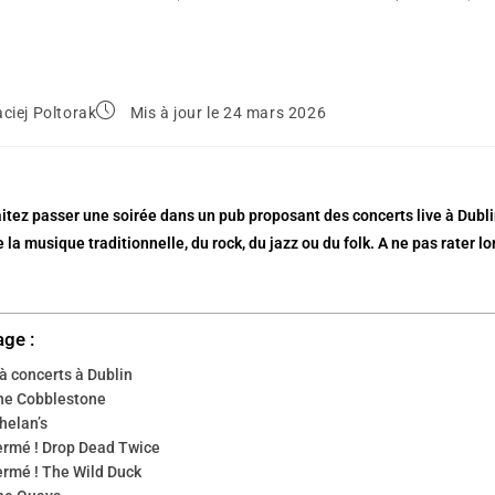
ciej Poltorak
Mis à jour le 24 mars 2026
itez passer une soirée dans un pub proposant des concerts live à Dub
 la musique traditionnelle, du rock, du jazz ou du folk. A ne pas rater lor
age :
à concerts à Dublin
he Cobblestone
helan’s
ermé ! Drop Dead Twice
ermé ! The Wild Duck