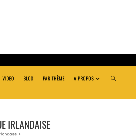
VIDEO
BLOG
PAR THÈME
A PROPOS
TOGGLE
WEBSITE
UE IRLANDAISE
SEARCH
irlandaise
>