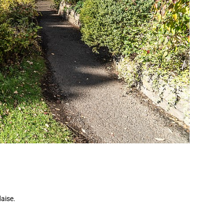
daise.