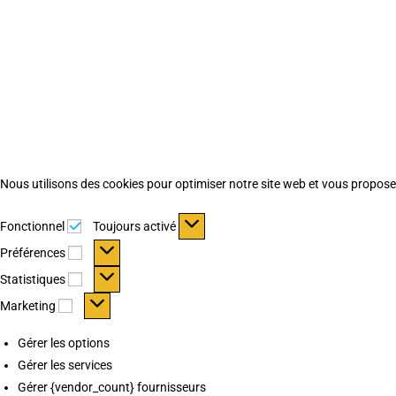
Nous utilisons des cookies pour optimiser notre site web et vous proposer 
Fonctionnel
Fonctionnel
Toujours activé
Préférences
Préférences
Statistiques
Statistiques
Marketing
Marketing
Gérer les options
Gérer les services
Gérer {vendor_count} fournisseurs