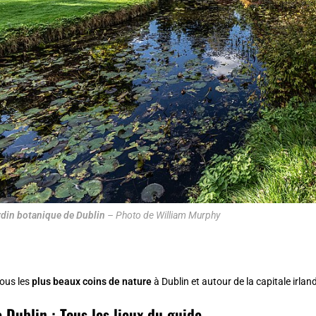
ardin botanique de Dublin
– Photo de William Murphy
ous les
plus beaux coins de nature
à
Dublin
et autour de la capitale irlan
 Dublin : Tous les lieux du guide