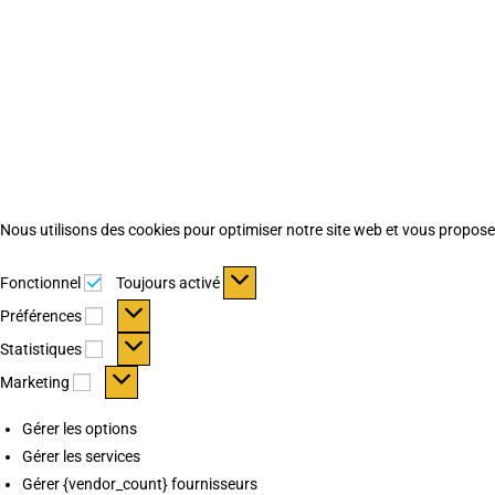
Nous utilisons des cookies pour optimiser notre site web et vous proposer 
Fonctionnel
Fonctionnel
Toujours activé
Préférences
Préférences
Statistiques
Statistiques
Marketing
Marketing
Gérer les options
Gérer les services
Gérer {vendor_count} fournisseurs