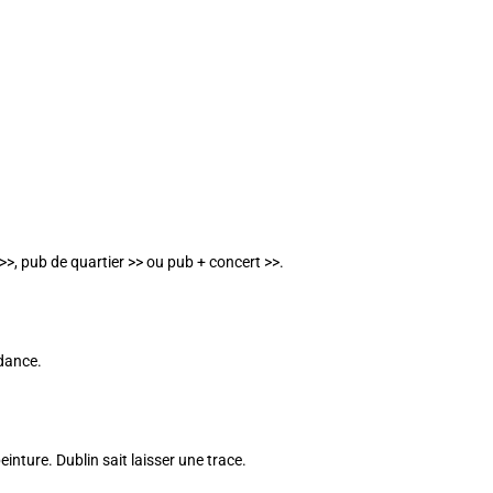
 >>
,
pub de quartier >>
ou
pub + concert >>
.
ndance.
peinture. Dublin sait laisser une trace.