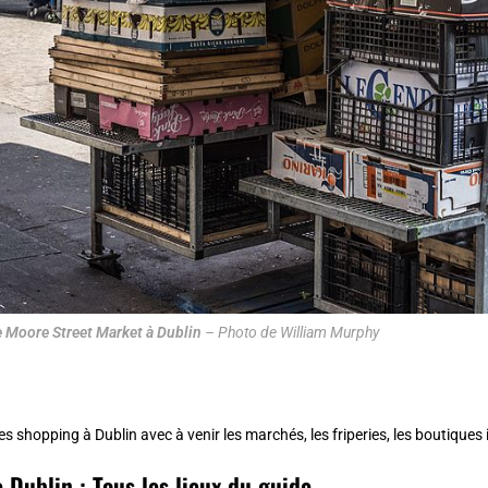
 Moore Street Market à Dublin
– Photo de William Murphy
es shopping à
Dublin
avec à venir les marchés, les friperies, les boutiques 
 Dublin : Tous les lieux du guide