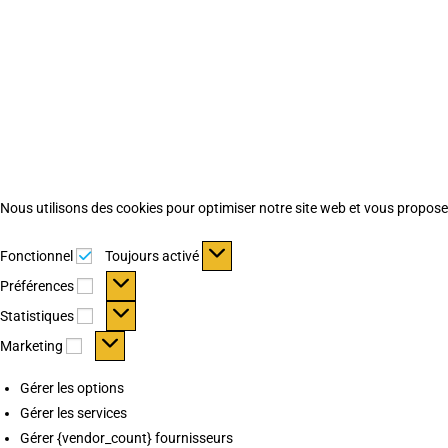
Nous utilisons des cookies pour optimiser notre site web et vous proposer 
Fonctionnel
Fonctionnel
Toujours activé
Préférences
Préférences
Statistiques
Statistiques
Marketing
Marketing
Gérer les options
Gérer les services
Gérer {vendor_count} fournisseurs