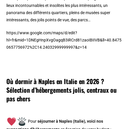
lieux incontournables et insolites les plus intéressants, un
panorama des différents quartiers, pleins de musées super
intéressants, des jolis points de vue, des parcs…
https://www.google.com/maps/d/edit?
hl=fr&mid=1DNEgHnpXvgOagqB3iRCrd81zaoIBIIVB&ll=40.8475
0657756972%2C14.24032999999997&z=14
Où dormir à Naples en Italie en 2026 ?
Sélection d’hébergements jolis, centraux ou
pas chers
Pour
séjourner à Naples (Italie), v
oici nos