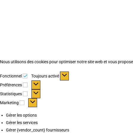
Nous utilisons des cookies pour optimiser notre site web et vous proposer 
Fonctionnel
Fonctionnel
Toujours activé
Préférences
Préférences
Statistiques
Statistiques
Marketing
Marketing
Gérer les options
Gérer les services
Gérer {vendor_count} fournisseurs