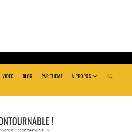
VIDEO
BLOG
PAR THÈME
A PROPOS
TOGGLE
WEBSITE
CONTOURNABLE !
SEARCH
porain : Incontournable !
>