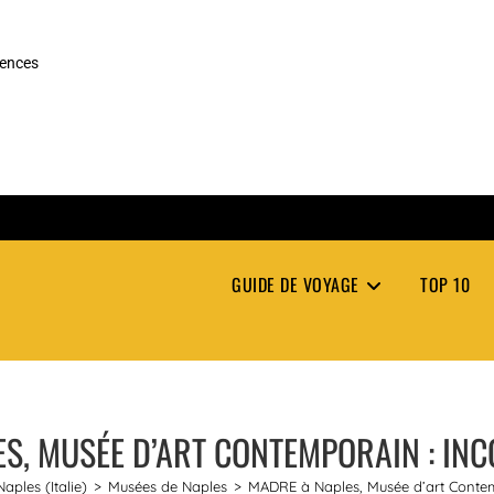
rences
GUIDE DE VOYAGE
TOP 10
S, MUSÉE D’ART CONTEMPORAIN : IN
aples (Italie)
>
Musées de Naples
>
MADRE à Naples, Musée d’art Contem