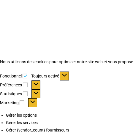
Nous utilisons des cookies pour optimiser notre site web et vous proposer 
Fonctionnel
Fonctionnel
Toujours activé
Préférences
Préférences
Statistiques
Statistiques
Marketing
Marketing
Gérer les options
Gérer les services
Gérer {vendor_count} fournisseurs