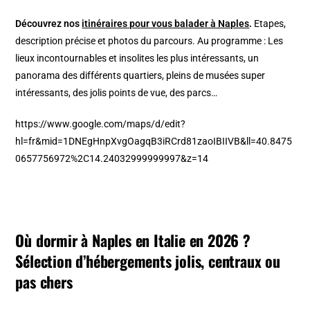
Découvrez nos
itinéraires pour vous balader à Naples
.
Etapes,
description précise et photos du parcours. Au programme : Les
lieux incontournables et insolites les plus intéressants, un
panorama des différents quartiers, pleins de musées super
intéressants, des jolis points de vue, des parcs…
https://www.google.com/maps/d/edit?
hl=fr&mid=1DNEgHnpXvgOagqB3iRCrd81zaoIBIIVB&ll=40.8475
0657756972%2C14.24032999999997&z=14
Où dormir à Naples en Italie en 2026 ?
Sélection d’hébergements jolis, centraux ou
pas chers