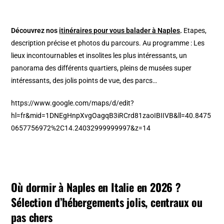
Découvrez nos
itinéraires pour vous balader à Naples
.
Etapes,
description précise et photos du parcours. Au programme : Les
lieux incontournables et insolites les plus intéressants, un
panorama des différents quartiers, pleins de musées super
intéressants, des jolis points de vue, des parcs…
https://www.google.com/maps/d/edit?
hl=fr&mid=1DNEgHnpXvgOagqB3iRCrd81zaoIBIIVB&ll=40.8475
0657756972%2C14.24032999999997&z=14
Où dormir à Naples en Italie en 2026 ?
Sélection d’hébergements jolis, centraux ou
pas chers