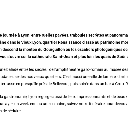
 journée à Lyon, entre ruelles pavées, traboules secrètes et panorama à
lâne dans le Vieux Lyon, quartier Renaissance classé au patrimoine mo
n descend la montée du Gourguillon ou les escaliers photogéniques de 
 vue s’ouvre sur la cathédrale Saint-Jean et plus loin les quais de Saôn
 une balade entre les siècles : de l’amphithéâtre gallo-romain au musée 
udacieuse des nouveaux quartiers. C’est aussi une ville de lumière, d’art
 terrasse en presqu’île près de Bellecour, puis soirée dans un bar à Croix-
 la gastronomie, Lyon regorge aussi de lieux impressionnants et de beaux j
ous ayez un week-end ou une semaine, suivez notre itinéraire pour découvrir 
as de séduire.