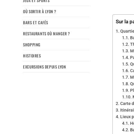
JEUX ET SPORTS
OÙ SORTIR À LYON ?
Sur la p
BARS ET CAFÉS
Quartie
RESTAURANTS OÙ MANGER ?
B
SHOPPING
T
M
HISTOIRES
Pa
Q
EXCURSIONS DEPUIS LYON
C
M
Q
Pl
Carte d
Itinéra
Lieux p
H
B