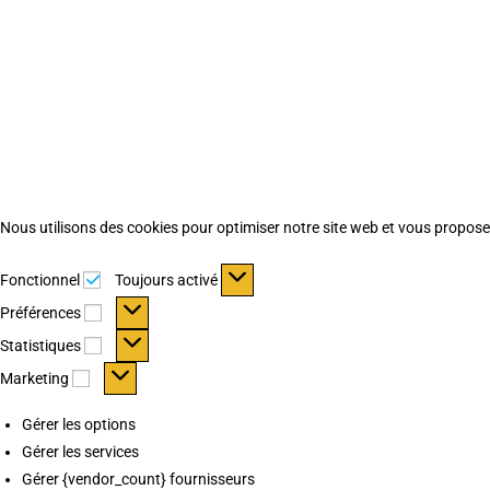
Nous utilisons des cookies pour optimiser notre site web et vous proposer 
Fonctionnel
Fonctionnel
Toujours activé
Préférences
Préférences
Statistiques
Statistiques
Marketing
Marketing
Gérer les options
Gérer les services
Gérer {vendor_count} fournisseurs