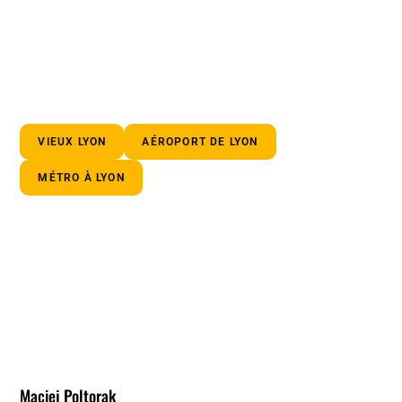
VIEUX LYON
AÉROPORT DE LYON
MÉTRO À LYON
Maciej Poltorak