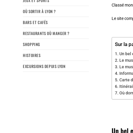
JEUX ET SPORTS
Classé mon
OÙ SORTIR À LYON ?
Le site co
BARS ET CAFÉS
RESTAURANTS OÙ MANGER ?
SHOPPING
Sur la p
Un bel
HISTOIRES
Le mus
EXCURSIONS DEPUIS LYON
Le mus
Informa
Carte d
Itinéra
Où dorm
Un bel 