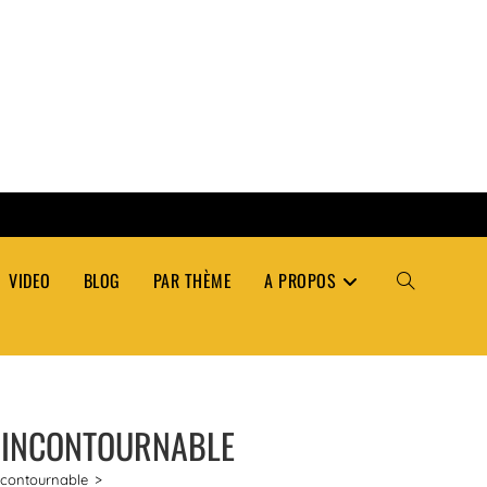
VIDEO
BLOG
PAR THÈME
A PROPOS
TOGGLE
WEBSITE
: INCONTOURNABLE
SEARCH
ncontournable
>