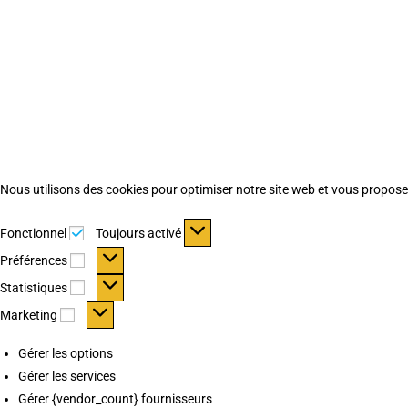
Nous utilisons des cookies pour optimiser notre site web et vous proposer 
Fonctionnel
Fonctionnel
Toujours activé
Préférences
Préférences
Statistiques
Statistiques
Marketing
Marketing
Gérer les options
Gérer les services
Gérer {vendor_count} fournisseurs