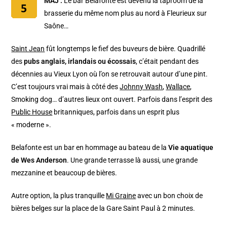
MAJ :
Le bar Belafonte est devenu la taproom de la
brasserie du même nom plus au nord à Fleurieux sur
Saône…
Saint Jean
fût longtemps le fief des buveurs de bière. Quadrillé
des
pubs anglais, irlandais ou écossais
, c’était pendant des
décennies au Vieux Lyon où l’on se retrouvait autour d’une pint.
C’est toujours vrai mais à côté des
Johnny Wash
,
Wallace
,
Smoking dog… d’autres lieux ont ouvert. Parfois dans l’esprit des
Public House
britanniques, parfois dans un esprit plus
« moderne ».
Belafonte est un bar en hommage au bateau de la
Vie aquatique
de Wes Anderson
. Une grande terrasse là aussi, une grande
mezzanine et beaucoup de bières.
Autre option, la plus tranquille
Mi Graine
avec un bon choix de
bières belges sur la place de la Gare Saint Paul à 2 minutes.