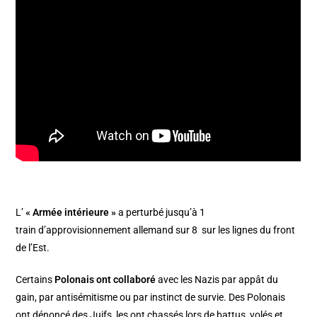
L’
« Armée intérieure »
a perturbé jusqu’à 1
train d’approvisionnement allemand sur 8 sur les lignes du front
de l’Est.
Certains
Polonais ont collaboré
avec les Nazis par appât du
gain, par antisémitisme ou par instinct de survie. Des Polonais
ont dénoncé des Juifs, les ont chassés lors de battus, volés et