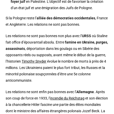
foyer juif
en Palestine. L’objectif est de favoriser la création
d’un état juif et une émigration des Juifs de Pologne.
Si la Pologne reste l’
alliée des démocraties occidentales
, France
et Angleterre. Les relations ne sont pas bonnes.
Les relations ne sont pas bonnes non plus avec l’
URSS
où Staline
fait office d’épouvantail absolu. Entre
famine en Ukraine, purges,
assassinats
, déportation dans les goulags ou en Sibérie des
opposants réels ou supposés, avant même le début de la guerre,
l’historien
Timothy Snyder
évolue le nombre de morts à près de 4
millions. Les Ukrainiens paient le plus fort tribut, les Russes et la
minorité polonaise soupçonnées d’être une 5e colonne
anticommuniste.
Les relations ne sont enfin pas bonnes avec l’
Allemagne
. Après
son coup de force en 1933, l’
incendie du Reichstag
et son élection
à la chancellerie Hitler fascine une partie des élites mondiales
dont le ministre des affaires étrangères polonais Jozef Beck. La