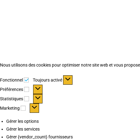
Nous utilisons des cookies pour optimiser notre site web et vous proposer 
Fonctionnel
Fonctionnel
Toujours activé
Préférences
Préférences
Statistiques
Statistiques
Marketing
Marketing
Gérer les options
Gérer les services
Gérer {vendor_count} fournisseurs