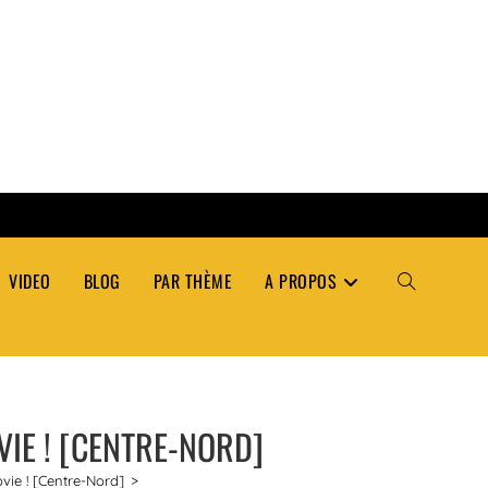
VIDEO
BLOG
PAR THÈME
A PROPOS
TOGGLE
WEBSITE
IE ! [CENTRE-NORD]
SEARCH
vie ! [Centre-Nord]
>