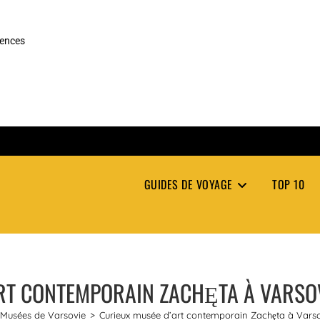
rences
GUIDES DE VOYAGE
TOP 10
RT CONTEMPORAIN ZACHĘTA À VARSOV
Musées de Varsovie
>
Curieux musée d’art contemporain Zachęta à Varso