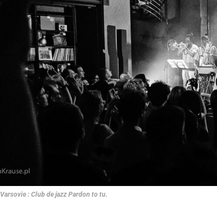
 Varsovie : Club de jazz Pardon to tu.