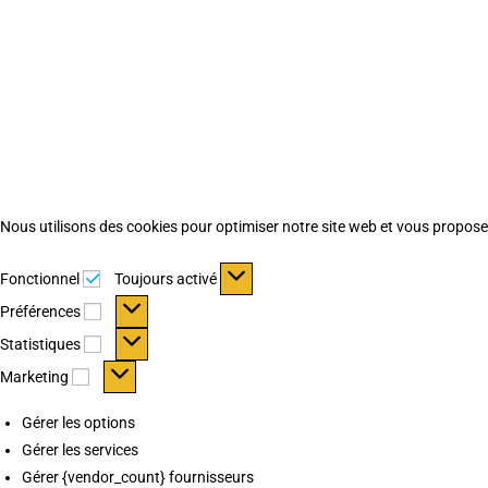
Nous utilisons des cookies pour optimiser notre site web et vous proposer 
Fonctionnel
Fonctionnel
Toujours activé
Préférences
Préférences
Statistiques
Statistiques
Marketing
Marketing
Gérer les options
Gérer les services
Gérer {vendor_count} fournisseurs