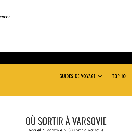
rences
GUIDES DE VOYAGE
TOP 10
OÙ SORTIR À VARSOVIE
Accueil
>
Varsovie
>
Où sortir à Varsovie