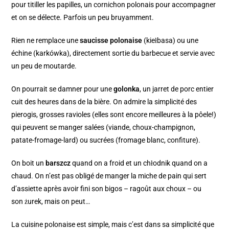
pour titiller les papilles, un cornichon polonais pour accompagner
et on se délecte. Parfois un peu bruyamment.
Rien ne remplace une
saucisse polonaise
(kiełbasa) ou une
échine (karkówka), directement sortie du barbecue et servie avec
un peu de moutarde.
On pourrait se damner pour une
golonka
, un jarret de porc entier
cuit des heures dans de la bière. On admire la simplicité des
pierogis, grosses ravioles (elles sont encore meilleures à la pôele!)
qui peuvent se manger salées (viande, choux-champignon,
patate-fromage-lard) ou sucrées (fromage blanc, confiture).
On boit un
barszcz
quand on a froid et un chłodnik quand on a
chaud. On n’est pas obligé de manger la miche de pain qui sert
d’assiette après avoir fini son bigos – ragoût aux choux – ou
son żurek, mais on peut…
La cuisine polonaise est simple, mais c’est dans sa simplicité que