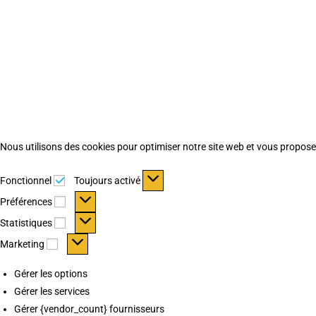
Nous utilisons des cookies pour optimiser notre site web et vous proposer 
Fonctionnel
Fonctionnel
Toujours activé
Préférences
Préférences
Statistiques
Statistiques
Marketing
Marketing
Gérer les options
Gérer les services
Gérer {vendor_count} fournisseurs