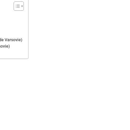
 de Varsovie)
sovie)