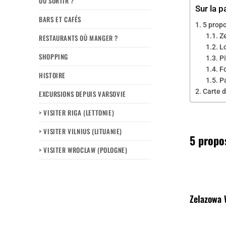
OÙ SORTIR ?
Sur la p
BARS ET CAFÉS
5 propo
Z
RESTAURANTS OÙ MANGER ?
Lo
SHOPPING
P
Fo
HISTOIRE
P
Carte d
EXCURSIONS DEPUIS VARSOVIE
> VISITER RIGA (LETTONIE)
> VISITER VILNIUS (LITUANIE)
5 propos
> VISITER WROCLAW (POLOGNE)
Zelazowa 