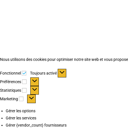
Nous utilisons des cookies pour optimiser notre site web et vous proposer 
Fonctionnel
Fonctionnel
Toujours activé
Préférences
Préférences
Statistiques
Statistiques
Marketing
Marketing
Gérer les options
Gérer les services
Gérer {vendor_count} fournisseurs