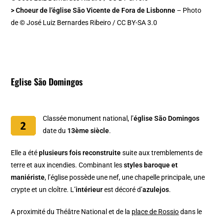
> Choeur de l’église São Vicente de Fora de Lisbonne
– Photo
de © José Luiz Bernardes Ribeiro / CC BY-SA 3.0
Eglise São Domingos
Classée monument national, l’
église São Domingos
date du
13ème siècle
.
Elle a été
plusieurs fois reconstruite
suite aux tremblements de
terre et aux incendies. Combinant les
styles baroque et
maniériste
, l’église possède une nef, une chapelle principale, une
crypte et un cloître. L’
intérieur
est décoré d’
azulejos
.
A proximité du Théâtre National et de la
place de Rossio
dans le