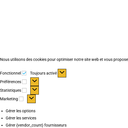
Nous utilisons des cookies pour optimiser notre site web et vous proposer 
Fonctionnel
Fonctionnel
Toujours activé
Préférences
Préférences
Statistiques
Statistiques
Marketing
Marketing
Gérer les options
Gérer les services
Gérer {vendor_count} fournisseurs