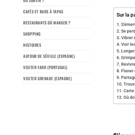
OÙ SORTIR ?
CAFÉS ET BARS À TAPAS
Sur la p
RESTAURANTS OÙ MANGER ?
S’émer
Se perd
SHOPPING
Vibrer 
HISTOIRES
Voir le
Longer 
AUTOUR DE SÉVILLE (ESPAGNE)
Grimpe
Revivre
VISITER FARO (PORTUGAL)
Flaner 
Partag
VISITER GRENADE (ESPAGNE)
Trouv
Carte 
Où do