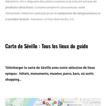
décentré. On y déguste des plats cuisinés à la minute à base de
produits ultra frais
. Cuisine simple et savoureuse, salle
climatisée. Mention spéciale pour le
carpaccio de langoustines
et
le
poulpe braisé
. Adresse : C/San Bernardo, 12.
Carte de Séville : Tous les lieux du guide
Télécharger la carte de Séville
avec notre sélection de lieux
sympas : Hôtels, monuments, musées, parcs, bars, où sortir,
shopping…