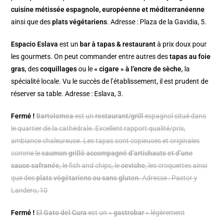
cuisine métissée espagnole, européenne et méditerranéenne
ainsi que des
plats végétariens
. Adresse : Plaza de la Gavidia, 5.
Espacio Eslava
est un
bar à tapas & restaurant
à prix doux pour
les gourmets. On peut commander entre autres des
tapas au foie
gras
, des
coquillages
ou le
« cigare » à l’encre de sèche
, la
spécialité locale. Vu le succès de l’établissement, il est prudent de
réserver sa table. Adresse : Eslava, 3.
Fermé !
Bartolomea
est un
restaurant/grill
espagnol situé dans
le quartier de la cathédrale. Excellent rapport qualité/prix,
ambiance chaleureuse. Les tapas sont copieuses et originales
comme le
saumon grillé accompagné d’artichauts et d’une
sauce safranée
, le fish and chips, le
ceviche
, les croquettes ainsi
que des
plats végétariens ou sans gluten
. Adresse : Pastor y
Landero, 10
Fermé !
El Gato del Cura
est un «
gastrobar
» légèrement