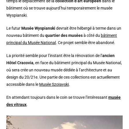
temps le déplacement de la
collection d’art européen
dans le
bâtiment où se trouve aujourd’hui temporairement le musée
Wyspianski.
Le futur
Musée Wyspianski
devrait être hébergé à terme dans un
nouveau bâtiment du
quartier des musées
à côté du
bâtiment
principal du Musée National
. Ce projet semble être abandoné.
La priorité semble pour l’instant être la rénovation de l’
ancien
Hôtel Cracovia
, en face du bâtiment principal du Musée National,
où sera crée un nouveau musée dédiée à l’architecture et au
design du 20/21e. Une partie de ces collections est actuellement
accessible dans le
Musée Szołayski
.
En attendant toujours dans le coin se trouve l’intéressant
musée
des vitraux
.