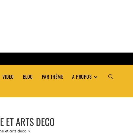
VIDEO
BLOG
PAR THÈME
A PROPOS
TOGGLE
WEBSITE
E ET ARTS DECO
SEARCH
ne et arts deco
>