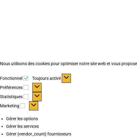
Nous utilisons des cookies pour optimiser notre site web et vous proposer 
Fonctionnel
Fonctionnel
Toujours activé
Préférences
Préférences
Statistiques
Statistiques
Marketing
Marketing
Gérer les options
Gérer les services
Gérer {vendor_count} fournisseurs