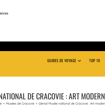
rences
GUIDES DE VOYAGE
TOP 10
NATIONAL DE CRACOVIE : ART MODERN
e
>
Musées de Cracovie
>
Génial Musée national de Cracovie : Art moder