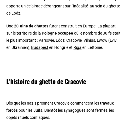
apporte un éclairage dérangeant sur l’inégalité au sein du ghetto
de Lodz.
Une
20-aine de ghettos
furent construit en Europe. La plupart
sur le territoire de la
Pologne occupée
où le nombre de Juifs était
le plus important :
Varsovie
, Lódz, Cracovie,
Vilnius
,
Lwow (Lviv
en Ukrainien),
Budapest
en Hongrie et
Riga
en Lettonie.
L’histoire du ghetto de Cracovie
Dès que les nazis prennent Cracovie commencent les
travaux
forcés
pour les Juifs. Bientôt les synagogues sont fermés, les
objets rituels confisqués.