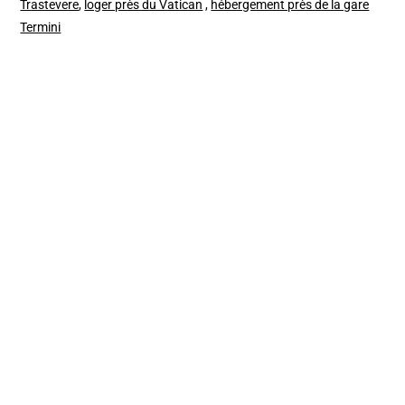
Trastevere
,
loger près du Vatican
,
hébergement près de la gare
Termini