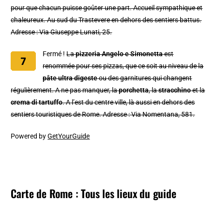
pour que chacun puisse goûter une part. Accueil sympathique et
chaleureux. Au sud du Trastevere en dehors des sentiers battus.
Adresse : Via Giuseppe Lunati, 25.
Fermé !
La
pizzeria Angelo e Simonetta
est
renommée pour ses pizzas, que ce soit au niveau de la
pâte ultra digeste
ou des garnitures qui changent
régulièrement. A ne pas manquer, la
porchetta
, la
stracchino
et la
crema di tartuffo
. A l’est du centre ville, là aussi en dehors des
sentiers touristiques de Rome. Adresse : Via Nomentana, 581.
Powered by
GetYourGuide
Carte de Rome : Tous les lieux du guide