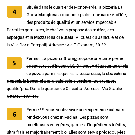
Située dans le quartier de Monteverde, la pizzeria
La
Gatta Mangiona
a tout pour plaire : une
carte étoffée
,
des
produits de qualité
et un service impeccable.
Parmi les garnitures, le chef vous propose des
truffes
, des
asperges
et la
Mozzarella di Bufala
. A l’ouest du
Janicule
et de
la
Villa Doria Pamphilj
. Adresse : Via F. Ozanam, 30-32.
Fermé !
La
pizzeria Sforn
o
propose une carte pleine
de saveurs et d’inventivité. On peut y déguster un choix
de pizzas parmi lesquelles la
testarossa
, la
stracchino
e speck
, la
boscaiola
et la
salsiccia e verdure
. Bon rapport
qualité/prix. Dans le quartier de Cinecitta. Adresse : Via Statilio
Ottato, 110/116.
Fermé !
Si vous voulez vivre une
expérience culinaire
,
rendez-vous chez
In Fucina
. Les pizzas sont
moelleuses et légères
, garnies d’
ingrédients inédits
,
ultra frais et majoritairement bio. Elles sont servis prédécoupées