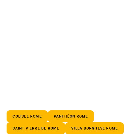
COLISÉE ROME
PANTHÉON ROME
SAINT PIERRE DE ROME
VILLA BORGHESE ROME