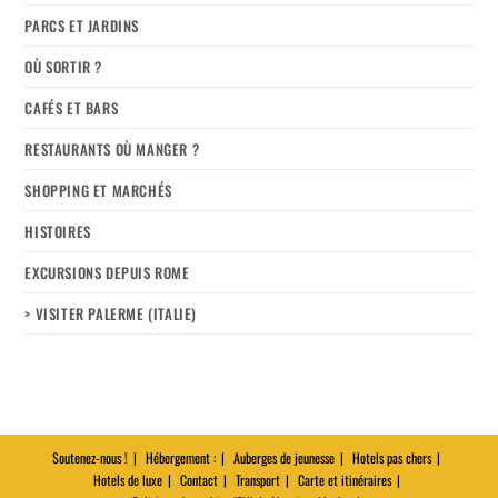
PARCS ET JARDINS
OÙ SORTIR ?
CAFÉS ET BARS
RESTAURANTS OÙ MANGER ?
SHOPPING ET MARCHÉS
HISTOIRES
EXCURSIONS DEPUIS ROME
> VISITER PALERME (ITALIE)
Soutenez-nous !
Hébergement :
Auberges de jeunesse
Hotels pas chers
Hotels de luxe
Contact
Transport
Carte et itinéraires