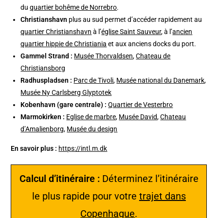
du
quartier bohême de Norrebro
.
Christianshavn
plus au sud permet d’accéder rapidement au
quartier Christianshavn
à l’
église Saint Sauveur
, à l’
ancien
quartier hippie de Christiania
et aux anciens docks du port.
Gammel Strand :
Musée Thorvaldsen
,
Chateau de
Christiansborg
Radhuspladsen :
Parc de Tivoli
,
Musée national du Danemark
,
Musée Ny Carlsberg Glyptotek
Kobenhavn (gare centrale) :
Quartier de Vesterbro
Marmokirken :
Eglise de marbre
,
Musée David
,
Chateau
d’Amalienborg
,
Musée du design
En savoir plus :
https://intl.m.dk
Calcul d’itinéraire :
Déterminez l’itinéraire
le plus rapide pour votre
trajet dans
Copenhague
.