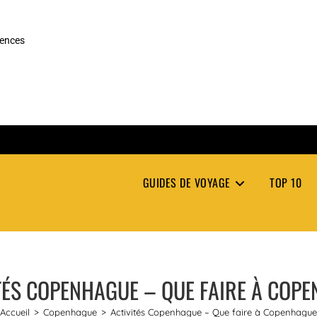
rences
GUIDES DE VOYAGE
TOP 10
TÉS COPENHAGUE – QUE FAIRE À COP
Accueil
>
Copenhague
>
Activités Copenhague – Que faire à Copenhague