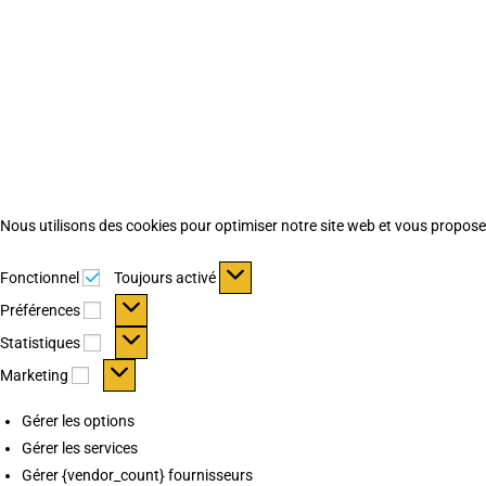
Nous utilisons des cookies pour optimiser notre site web et vous proposer 
Fonctionnel
Fonctionnel
Toujours activé
Préférences
Préférences
Statistiques
Statistiques
Marketing
Marketing
Gérer les options
Gérer les services
Gérer {vendor_count} fournisseurs