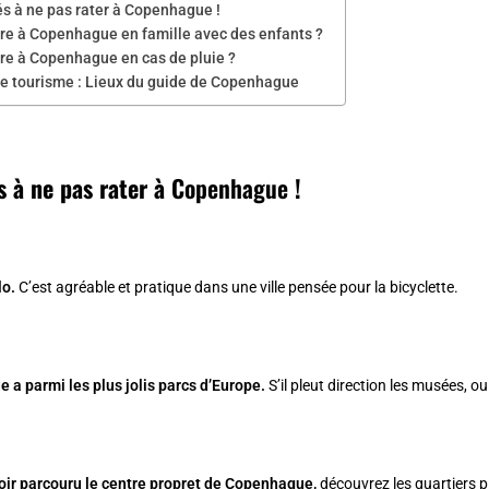
és à ne pas rater à Copenhague !
ire à Copenhague en famille avec des enfants ?
ire à Copenhague en cas de pluie ?
de tourisme : Lieux du guide de Copenhague
s à ne pas rater à
Copenhague
!
lo
.
C’est agréable et pratique dans une ville pensée pour la bicyclette.
a parmi les plus jolis parcs d’Europe.
S’il pleut direction les musées, o
oir parcouru le
centre propret de Copenhague
,
découvrez les quartiers p