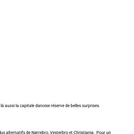
u là aussi la capitale danoise réserve de belles surprises.
lus alternatifs de
Nørrebro
,
Vesterbro
et
Christiania
: Pour un