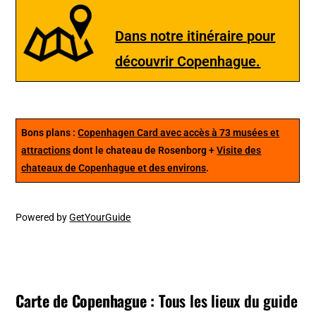
Dans notre itinéraire pour
découvrir Copenhague.
Bons plans :
Copenhagen Card avec accès à 73 musées et
attractions
dont le chateau de Rosenborg +
Visite des
chateaux de Copenhague et des environs
.
Powered by
GetYourGuide
Carte de Copenhague :
Tous les lieux du guide