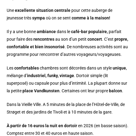
Une
excellente situation centrale
pour cette auberge de
jeunesse très
sympa
où on se sent
comme à la maison!
Il y a une bonne
ambiance
dans le
café-bar populaire,
parfait
pour faire des
rencontres
au son d’un petit
concert
. C’est
propre,
confortable et bien insonorisé
. De nombreuses activités sont au
programme pour rencontrer d’autres voyageurs/voyageuses.
Les
confortables
chambres sont décorées dans un style
unique
,
mélange d’
industriel, funky, vintage
. Dortoir simple (lit
superposé) ou capsule pour plus d’intimité. La plupart donne sur
la petite
place Vandkunsten
. Certaines ont leur propre
balcon
.
Dans la Vieille Ville. A 5 minutes de la place de l’Hôtel-de-Ville, de
Strøget et des jardins de Tivoli et à 10 minutes de la gare.
À partir de 16 euros la nuit en dortoir
en 2026 (en basse saison).
Comptez entre 30 et 40 euros en haute saison.