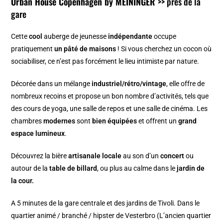
Urban House Copenhagen by MEININGER >>
près de la
gare
Cette
cool
auberge de jeunesse
indépendante
occupe
pratiquement
un pâté de maisons
! Si vous cherchez un cocon où
sociabiliser, ce n’est pas forcément le lieu intimiste par nature.
Décorée dans un mélange
industriel/rétro/vintage
, elle offre de
nombreux recoins et propose un bon nombre d’activités, tels que
des cours de yoga, une salle de repos et une salle de cinéma. Les
chambres
modernes
sont
bien équipées
et offrent un
grand
espace lumineux
.
Découvrez la bière
artisanale locale
au son d’un
concert
ou
autour de la
table de billard
, ou plus au calme dans le
jardin de
la cour.
A 5 minutes de la gare centrale et des jardins de Tivoli. Dans le
quartier animé / branché / hipster de Vesterbro (L’ancien quartier