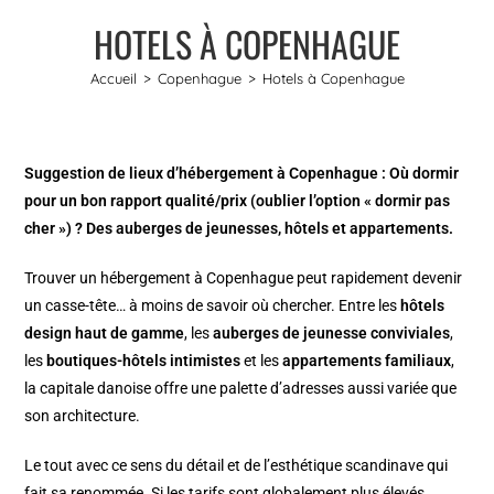
HOTELS À COPENHAGUE
Accueil
>
Copenhague
>
Hotels à Copenhague
Suggestion de lieux d’hébergement à Copenhague : Où dormir
pour un bon rapport qualité/prix (oublier l’option « dormir pas
cher ») ? Des auberges de jeunesses, hôtels et appartements.
Trouver un hébergement à Copenhague peut rapidement devenir
un casse-tête… à moins de savoir où chercher. Entre les
hôtels
design haut de gamme
, les
auberges de jeunesse conviviales
,
les
boutiques-hôtels intimistes
et les
appartements familiaux
,
la capitale danoise offre une palette d’adresses aussi variée que
son architecture.
Le tout avec ce sens du détail et de l’esthétique scandinave qui
fait sa renommée. Si les tarifs sont globalement plus élevés