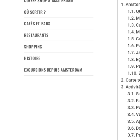
COFFEE SHOP À AMSTERDAM
Amster
OÙ SORTIR ?
Q
M
CAFÉS ET BARS
C
M
RESTAURANTS
Ce
P
SHOPPING
Ja
HISTOIRE
E
P
EXCURSIONS DEPUIS AMSTERDAM
Carte t
Activit
S
F
Po
V
A
D
P