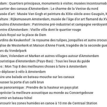
dam : Quartiers principaux, monuments à visiter, musées incontournab
uartier des canaux d’Amsterdam : Le charme de la Venise du nord
usée d’art : Musée Van Gogh et peinture du XIXe siècle avec Gauguin,
ulture : Rijksmuseum Amsterdam, musée de l’âge d’or art flamand du XV
oulins d’Amsterdam : Patrimoine pré-industriel et campagne verdoyan
ntre d’Amsterdam : Vieille ville dont le quartier rouge
alais Royal sur la place de Dam
rdins de Keukenhof : le royaume des tulipes, jonquilles et autre crocus
glise de Westerkerk et Maison d’Anne Frank, tragédie de la seconde gu
arc du Vondelpark
Edam, Volendam et Marken et autres villages autour d’Amsterdam
ouristique d’Amsterdam (Pays-Bas) : Tous les lieux du guide
és : Mon Top 8 des meilleures choses à faire à Amsterdam
e déplacer à vélo à Amsterdam
aire une balade en bateau-mouche sur les canaux
usser la porte d’un café brun
ue panoramique : Prendre de la hauteur en pays plat
pprécier la meilleure acoustique au monde au Concertgebouw
ormir en bateau-hôtel
arcourir les zones humides en canoe à 10 mn de Centraal Station