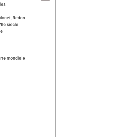
les
 Monet, Redon…
IIe siècle
te
erre mondiale