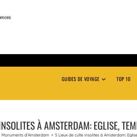
rences
GUIDES DE VOYAGE
TOP 10
 INSOLITES À AMSTERDAM: EGLISE, T
Monuments d'Amsterdam
>
5 Lieux de culte insolites à Amsterdam: Egli