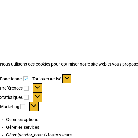
Nous utilisons des cookies pour optimiser notre site web et vous proposer 
Fonctionnel
Fonctionnel
Toujours activé
Préférences
Préférences
Statistiques
Statistiques
Marketing
Marketing
Gérer les options
Gérer les services
Gérer {vendor_count} fournisseurs