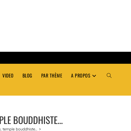
VIDEO
BLOG
PAR THÈME
A PROPOS
TOGGLE
WEBSITE
EMPLE BOUDDHISTE…
SEARCH
se, temple bouddhiste…
>