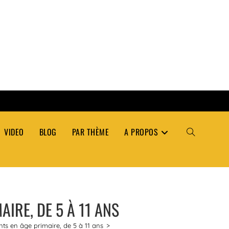
VIDEO
BLOG
PAR THÈME
A PROPOS
TOGGLE
WEBSITE
IRE, DE 5 À 11 ANS
SEARCH
ts en âge primaire, de 5 à 11 ans
>