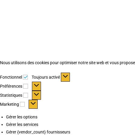
Nous utilisons des cookies pour optimiser notre site web et vous proposer 
Fonctionnel
Fonctionnel
Toujours activé
Préférences
Préférences
Statistiques
Statistiques
Marketing
Marketing
Gérer les options
Gérer les services
Gérer {vendor_count} fournisseurs