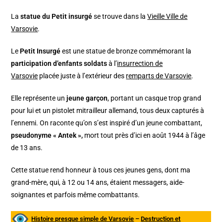
La
statue du Petit insurgé
se trouve dans la
Vieille Ville de
Varsovie
.
Le
Petit Insurgé
est une statue de bronze commémorant la
participation d’enfants soldats
à l’
insurrection de
Varsovie
placée juste à l’extérieur des
remparts de Varsovie
.
Elle représente un
jeune garçon
, portant un casque trop grand
pour lui et un pistolet mitrailleur allemand, tous deux capturés à
l’ennemi. On raconte qu’on s’est inspiré d’un jeune combattant,
pseudonyme « Antek »,
mort tout près d’ici en août 1944 à l’âge
de 13 ans.
Cette statue rend honneur à tous ces jeunes gens, dont ma
grand-mère, qui, à 12 ou 14 ans, étaient messagers, aide-
soignantes et parfois même combattants.
Histoire presque simple de Varsovie
–
Destruction et