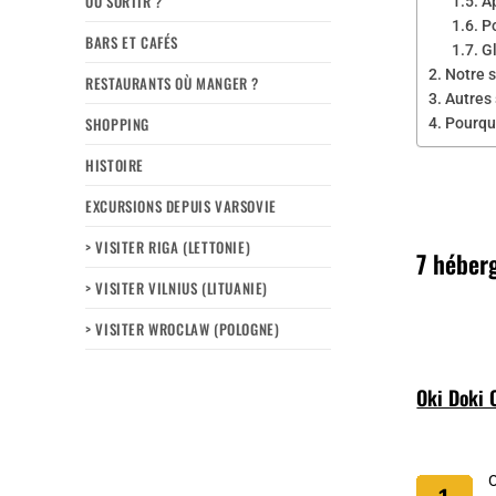
OÙ SORTIR ?
A
P
BARS ET CAFÉS
G
Notre 
RESTAURANTS OÙ MANGER ?
Autres
SHOPPING
Pourqu
HISTOIRE
EXCURSIONS DEPUIS VARSOVIE
> VISITER RIGA (LETTONIE)
7 héber
> VISITER VILNIUS (LITUANIE)
> VISITER WROCLAW (POLOGNE)
Oki Doki 
O