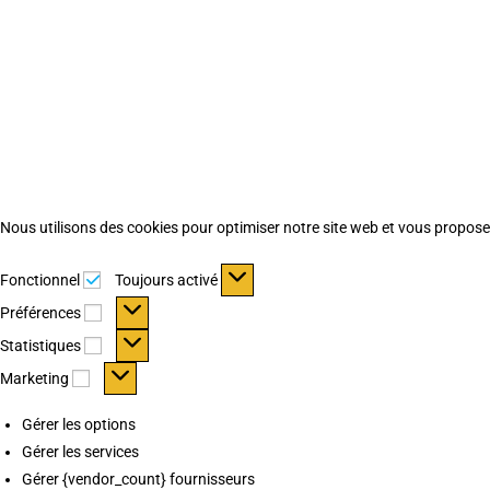
Nous utilisons des cookies pour optimiser notre site web et vous proposer 
Fonctionnel
Fonctionnel
Toujours activé
Préférences
Préférences
Statistiques
Statistiques
Marketing
Marketing
Gérer les options
Gérer les services
Gérer {vendor_count} fournisseurs