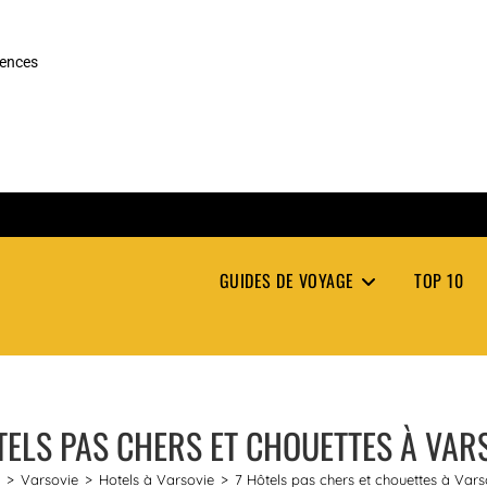
rences
GUIDES DE VOYAGE
TOP 10
TELS PAS CHERS ET CHOUETTES À VAR
>
Varsovie
>
Hotels à Varsovie
>
7 Hôtels pas chers et chouettes à Vars