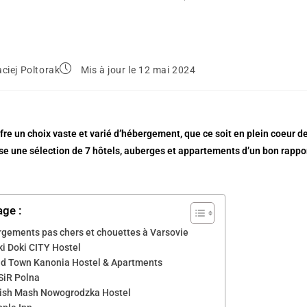
ciej Poltorak
Mis à jour le 12 mai 2024
fre un choix vaste et varié d’hébergement, que ce soit en plein coeur de l
e une sélection de 7 hôtels, auberges et appartements d’un bon rappor
age :
rgements pas chers et chouettes à Varsovie
ki Doki CITY Hostel
ld Town Kanonia Hostel & Apartments
SiR Polna
ish Mash Nowogrodzka Hostel