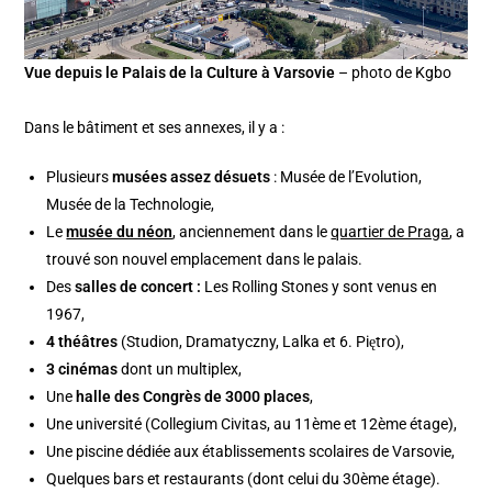
Vue depuis le Palais de la Culture à Varsovie
– photo de Kgbo
Dans le bâtiment et ses annexes, il y a :
Plusieurs
musées assez désuets
: Musée de l’Evolution,
Musée de la Technologie,
Le
musée du néon
, anciennement dans le
quartier de Praga
, a
trouvé son nouvel emplacement dans le palais.
Des
salles de concert :
Les Rolling Stones y sont venus en
1967,
4 théâtres
(Studion, Dramatyczny, Lalka et 6. Piętro),
3 cinémas
dont un multiplex,
Une
halle des Congrès de 3000 places
,
Une université (Collegium Civitas, au 11ème et 12ème étage),
Une piscine dédiée aux établissements scolaires de Varsovie,
Quelques bars et restaurants (dont celui du 30ème étage).