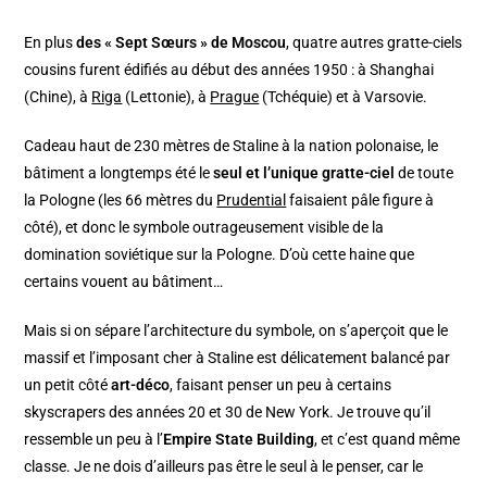
En plus
des « Sept Sœurs » de Moscou
, quatre autres gratte-ciels
cousins furent édifiés au début des années 1950 : à Shanghai
(Chine), à
Riga
(Lettonie), à
Prague
(Tchéquie) et à Varsovie.
Cadeau haut de 230 mètres de Staline à la nation polonaise, le
bâtiment a longtemps été le
seul et l’unique gratte-ciel
de toute
la Pologne (les 66 mètres du
Prudential
faisaient pâle figure à
côté), et donc le symbole outrageusement visible de la
domination soviétique sur la Pologne. D’où cette haine que
certains vouent au bâtiment…
Mais si on sépare l’architecture du symbole, on s’aperçoit que le
massif et l’imposant cher à Staline est délicatement balancé par
un petit côté
art-déco
, faisant penser un peu à certains
skyscrapers des années 20 et 30 de New York. Je trouve qu’il
ressemble un peu à l’
Empire State Building
, et c’est quand même
classe. Je ne dois d’ailleurs pas être le seul à le penser, car le