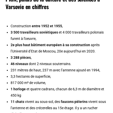
Varsovie en chiffres
Construction
entre 1952 et 1955
,
3 500 travailleurs soviétiques
et 4 000 travailleurs polonais
furent à l’oeuvre,
2e plus haut bâtiment européen à sa construction
après
l’Université d’Etat de Moscou, 20e aujourd’hui en 2020.
3 288 pièces
,
46 niveaux
dont 2 niveaux souterrains.
231 mètres de haut, 237 m avec l’antenne ajouté en 1994,
3,3 hectares de superficie,
817 000 m³ de volume,
1 horloge
et quatre cadrans, chacun de 6,3 m de diamètre et
450 kg
11 chats
vivent au sous-sol, des
faucons pèlerins
vivent sous
l’antenne et des crécerelles au 15e étage. Il y a un rucher