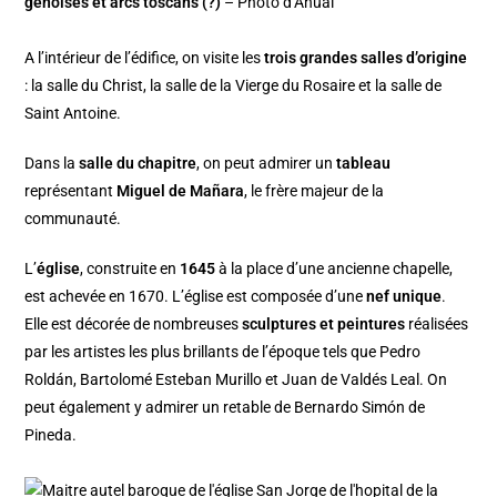
génoises et arcs toscans (?)
– Photo d’Anual
A l’intérieur de l’édifice, on visite les
trois grandes salles d’origine
: la salle du Christ, la salle de la Vierge du Rosaire et la salle de
Saint Antoine.
Dans la
salle du chapitre
, on peut admirer un
tableau
représentant
Miguel de Mañara
, le frère majeur de la
communauté.
L’
église
, construite en
1645
à la place d’une ancienne chapelle,
est achevée en 1670. L’église est composée d’une
nef unique
.
Elle est décorée de nombreuses
sculptures et peintures
réalisées
par les artistes les plus brillants de l’époque tels que Pedro
Roldán, Bartolomé Esteban Murillo et Juan de Valdés Leal. On
peut également y admirer un retable de Bernardo Simón de
Pineda.