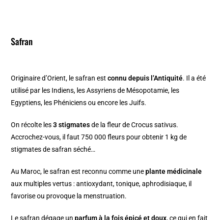
Safran
Originaire d’Orient, le safran est
connu depuis l’Antiquité
. Il a été
utilisé par les Indiens, les Assyriens de Mésopotamie, les
Egyptiens, les Phéniciens ou encore les Juifs.
On récolte les
3 stigmates
de la fleur de Crocus sativus.
Accrochez-vous, il faut 750 000 fleurs pour obtenir 1 kg de
stigmates de safran séché…
Au Maroc, le safran est reconnu comme une
plante médicinale
aux multiples vertus : antioxydant, tonique, aphrodisiaque, il
favorise ou provoque la menstruation.
Le safran dégage un
parfum à la fois épicé et doux
, ce qui en fait