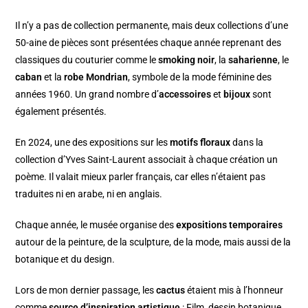
Il n’y a pas de collection permanente, mais deux collections d’une
50-aine de pièces sont présentées chaque année reprenant des
classiques du couturier comme le
smoking noir
, la
saharienne
, le
caban
et la
robe Mondrian
, symbole de la mode féminine des
années 1960. Un grand nombre d’
accessoires
et
bijoux
sont
également présentés.
En 2024, une des expositions sur les
motifs floraux
dans la
collection d’Yves Saint-Laurent associait à chaque création un
poème. Il valait mieux parler français, car elles n’étaient pas
traduites ni en arabe, ni en anglais.
Chaque année, le musée organise des
expositions temporaires
autour de la peinture, de la sculpture, de la mode, mais aussi de la
botanique et du design.
Lors de mon dernier passage, les
cactus
étaient mis à l’honneur
comme
source d’inspiration artistique
: Film, dessin botanique,