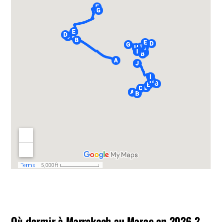
Où dormir à Marrakech au Maroc en 2026 ?