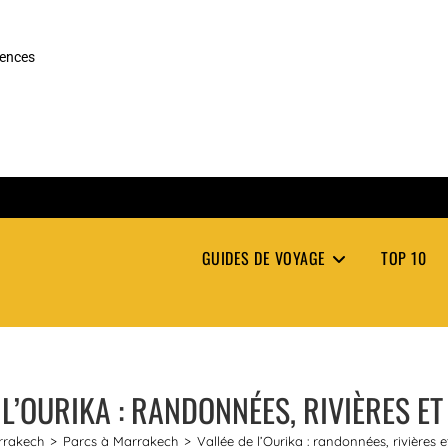
rences
GUIDES DE VOYAGE
TOP 10
 L’OURIKA : RANDONNÉES, RIVIÈRES E
rrakech
>
Parcs à Marrakech
>
Vallée de l’Ourika : randonnées, rivières 