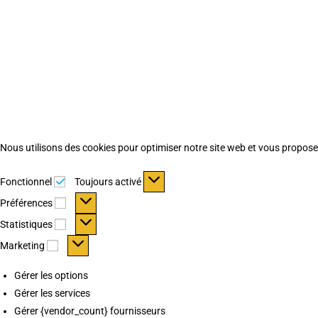
Nous utilisons des cookies pour optimiser notre site web et vous proposer 
Fonctionnel
Fonctionnel
Toujours activé
Préférences
Préférences
Statistiques
Statistiques
Marketing
Marketing
Gérer les options
Gérer les services
Gérer {vendor_count} fournisseurs