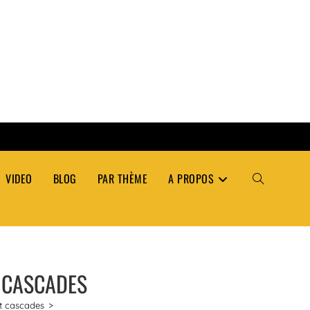
VIDEO
BLOG
PAR THÈME
A PROPOS
TOGGLE
WEBSITE
T CASCADES
SEARCH
et cascades
>