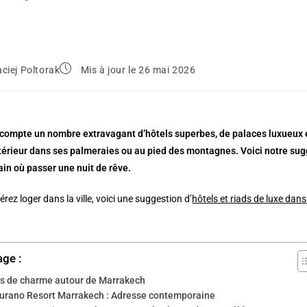
ciej Poltorak
Mis à jour le 26 mai 2026
ompte un nombre extravagant d’hôtels superbes, de palaces luxueux et 
xtérieur dans ses palmeraies ou au pied des montagnes. Voici notre sug
in où passer une nuit de rêve.
érez loger dans la ville, voici une suggestion d’
hôtels et riads de luxe da
age :
ls de charme autour de Marrakech
urano Resort Marrakech : Adresse contemporaine