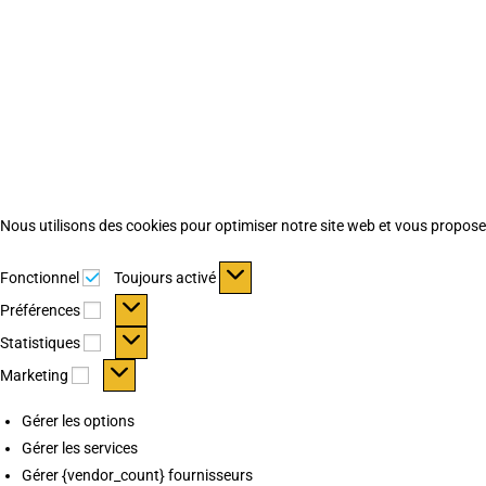
Nous utilisons des cookies pour optimiser notre site web et vous proposer 
Fonctionnel
Fonctionnel
Toujours activé
Préférences
Préférences
Statistiques
Statistiques
Marketing
Marketing
Gérer les options
Gérer les services
Gérer {vendor_count} fournisseurs