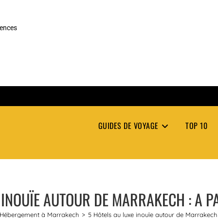
rences
GUIDES DE VOYAGE
TOP 10
 INOUÏE AUTOUR DE MARRAKECH : A P
Hébergement à Marrakech
>
5 Hôtels au luxe inouïe autour de Marrakech 