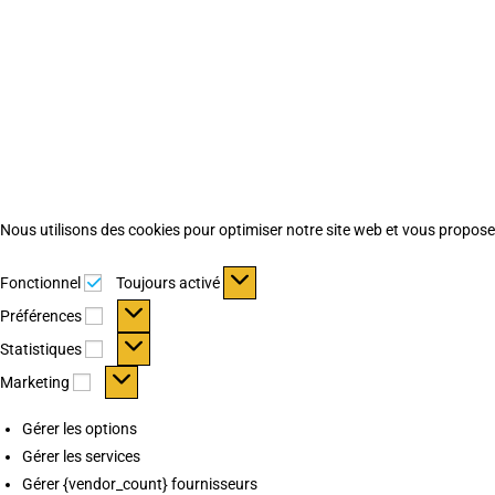
Nous utilisons des cookies pour optimiser notre site web et vous proposer 
Fonctionnel
Fonctionnel
Toujours activé
Préférences
Préférences
Statistiques
Statistiques
Marketing
Marketing
Gérer les options
Gérer les services
Gérer {vendor_count} fournisseurs