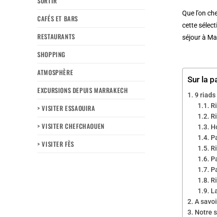
SORTIR
Que l’on ch
CAFÉS ET BARS
cette sélec
RESTAURANTS
séjour à Ma
SHOPPING
ATMOSPHÈRE
Sur la p
EXCURSIONS DEPUIS MARRAKECH
9 riads
R
> VISITER ESSAOUIRA
R
> VISITER CHEFCHAOUEN
H
Pa
> VISITER FÈS
R
Pa
Pa
R
La
A savoi
Notre s