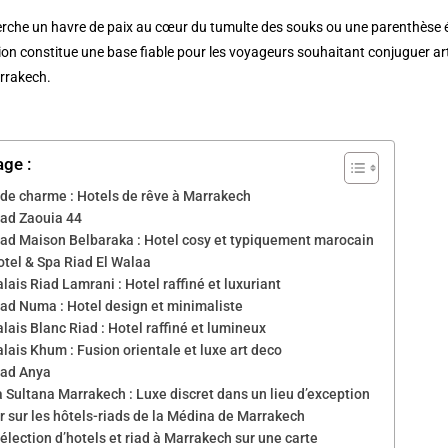
erche un havre de paix au cœur du tumulte des souks ou une parenthèse é
tion constitue une base fiable pour les voyageurs souhaitant conjuguer ar
rrakech.
age :
 de charme : Hotels de rêve à Marrakech
iad Zaouia 44
iad Maison Belbaraka : Hotel cosy et typiquement marocain
otel & Spa Riad El Walaa
lais Riad Lamrani : Hotel raffiné et luxuriant
iad Numa : Hotel design et minimaliste
lais Blanc Riad : Hotel raffiné et lumineux
lais Khum : Fusion orientale et luxe art deco
iad Anya
 Sultana Marrakech : Luxe discret dans un lieu d’exception
r sur les hôtels-riads de la Médina de Marrakech
élection d’hotels et riad à Marrakech sur une carte