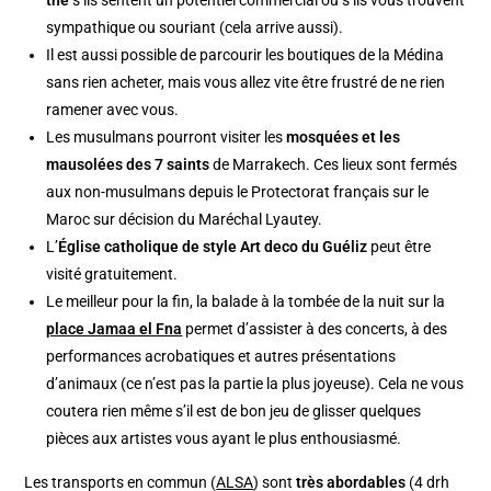
thé
s’ils sentent un potentiel commercial ou s’ils vous trouvent
sympathique ou souriant (cela arrive aussi).
Il est aussi possible de parcourir les boutiques de la Médina
sans rien acheter, mais vous allez vite être frustré de ne rien
ramener avec vous.
Les musulmans pourront visiter les
mosquées et les
mausolées des 7 saints
de Marrakech. Ces lieux sont fermés
aux non-musulmans depuis le Protectorat français sur le
Maroc sur décision du Maréchal Lyautey.
L’
Église catholique de style Art deco du Guéliz
peut être
visité gratuitement.
Le meilleur pour la fin, la balade à la tombée de la nuit sur la
place Jamaa el Fna
permet d’assister à des concerts, à des
performances acrobatiques et autres présentations
d’animaux (ce n’est pas la partie la plus joyeuse). Cela ne vous
coutera rien même s’il est de bon jeu de glisser quelques
pièces aux artistes vous ayant le plus enthousiasmé.
Les transports en commun (
ALSA
) sont
très abordables
(4 drh