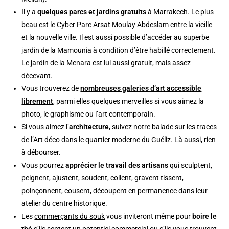
Il y a
quelques parcs et jardins gratuits
à Marrakech. Le plus
beau est le
Cyber Parc Arsat Moulay Abdeslam
entre la vieille
et la nouvelle ville. Il est aussi possible d’accéder au superbe
jardin de la Mamounia à condition d’être habillé correctement.
Le
jardin de la Menara
est lui aussi gratuit, mais assez
décevant.
Vous trouverez de
nombreuses galeries d’art accessible
librement
, parmi elles quelques merveilles si vous aimez la
photo, le graphisme ou l’art contemporain.
Si vous aimez l’
architecture
, suivez notre
balade sur les traces
de l’Art déco
dans le quartier moderne du Guéliz. Là aussi, rien
à débourser.
Vous pourrez
apprécier le travail des artisans
qui sculptent,
peignent, ajustent, soudent, collent, gravent tissent,
poinçonnent, cousent, découpent en permanence dans leur
atelier du centre historique.
Les
commerçants du souk
vous inviteront même pour
boire le