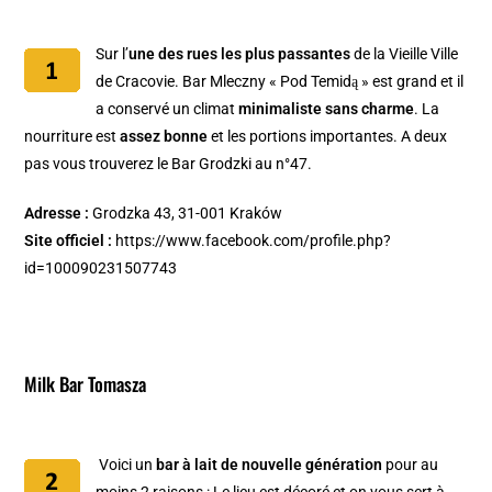
Sur l’
une des rues les plus passantes
de la Vieille Ville
de Cracovie. Bar Mleczny « Pod Temidą » est grand et il
a conservé un climat
minimaliste sans charme
. La
nourriture est
assez bonne
et les portions importantes. A deux
pas vous trouverez le Bar Grodzki au n°47.
Adresse :
Grodzka 43, 31-001 Kraków
Site officiel :
https://www.facebook.com/profile.php?
id=100090231507743
Milk Bar Tomasza
Voici un
bar à lait de nouvelle génération
pour au
moins 2 raisons : Le lieu est décoré et on vous sert à