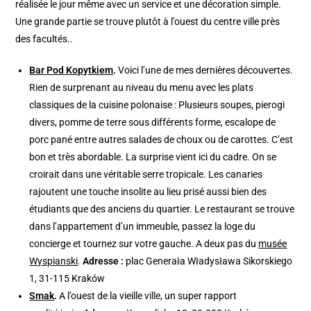
réalisée le jour même avec un service et une décoration simple.
Une grande partie se trouve plutôt à l’ouest du centre ville près
des facultés..
Bar Pod Kopytkiem
.
Voici l’une de mes dernières découvertes.
Rien de surprenant au niveau du menu avec les plats
classiques de la cuisine polonaise : Plusieurs soupes, pierogi
divers, pomme de terre sous différents forme, escalope de
porc pané entre autres salades de choux ou de carottes. C’est
bon et très abordable. La surprise vient ici du cadre. On se
croirait dans une véritable serre tropicale. Les canaries
rajoutent une touche insolite au lieu prisé aussi bien des
étudiants que des anciens du quartier. Le restaurant se trouve
dans l’appartement d’un immeuble, passez la loge du
concierge et tournez sur votre gauche. A deux pas du
musée
Wyspianski
.
Adresse :
plac Generała Władysława Sikorskiego
1, 31-115 Kraków
Smak
.
A l’ouest de la vieille ville, un super rapport