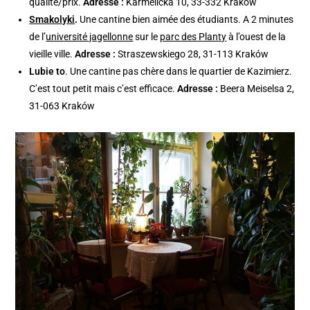
qualité/prix.
Adresse :
Karmelicka 10, 33-332 Kraków
Smakolyki
.
Une cantine bien aimée des étudiants. A 2 minutes
de l’
université jagellonne
sur le
parc des Planty
à l’ouest de la
vieille ville.
Adresse :
Straszewskiego 28, 31-113 Kraków
Lubie to
. Une cantine pas chère dans le quartier de Kazimierz.
C’est tout petit mais c’est efficace.
Adresse :
Beera Meiselsa 2,
31-063 Kraków