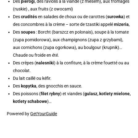
Des
pierogi
, des raviolis à la viande (z miesem), aux fromages
(ruskie) , aux fruits (z owocami)
Des
crudités
en salades de choux ou de carottes (
surowka
) et
des concombres à la crème – sorte de tzastiki appelé
mizeria
,
Des
soupes
: Borcht (barszcz en polonais), soupe à la tomate
(zupa pomidorowa), aux champignons (zupa z grzybami),
aux cornichons (zupa ogorkowa), au boulgour (krupnik)…
Chaude ou froide en été.
Des crèpes (
nalesniki
) à la confiture, à la crème fouetté ou au
chocolat.
Du lait caillé ou kéfir.
Des
kopytka
, des gnocchis en sauce.
Des poissons (
filet rybny
) et viandes (
gulasz, kotlety mielone,
kotlety schabowe
)…
Powered by
GetYourGuide